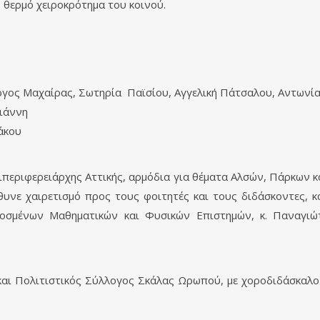
 θερμό χειροκρότημα του κοινού.
ργος Μαχαίρας, Σωτηρία Παϊσίου, Αγγελική Πάτσαλου, Αντων
ιάννη
άκου
ιπεριφερειάρχης Αττικής, αρμόδια για θέματα Αλσών, Πάρκων κ
θυνε χαιρετισμό προς τους φοιτητές και τους διδάσκοντες, 
οσμένων Μαθηματικών και Φυσικών Επιστημών, κ. Παναγιώ
 και Πολιτιστικός Σύλλογος Σκάλας Ωρωπού, με χοροδιδάσκαλ