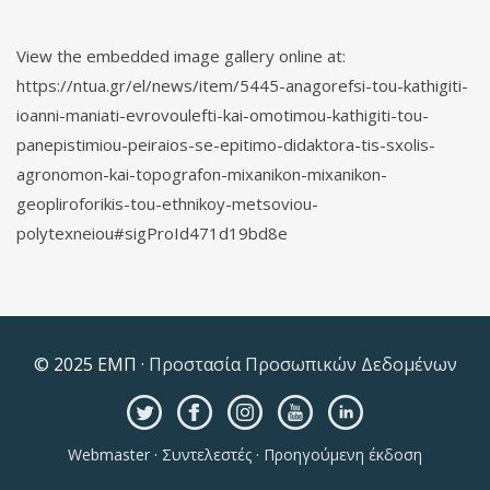
View the embedded image gallery online at:
https://ntua.gr/el/news/item/5445-anagorefsi-tou-kathigiti-
ioanni-maniati-evrovoulefti-kai-omotimou-kathigiti-tou-
panepistimiou-peiraios-se-epitimo-didaktora-tis-sxolis-
agronomon-kai-topografon-mixanikon-mixanikon-
geopliroforikis-tou-ethnikoy-metsoviou-
polytexneiou#sigProId471d19bd8e
© 2025 ΕΜΠ ·
Προστασία Προσωπικών Δεδομένων
Webmaster
·
Συντελεστές
·
Προηγούμενη έκδοση