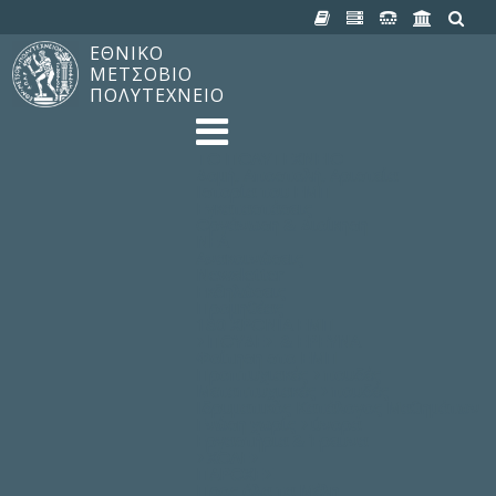
ΕΘΝΙΚΟ
ΜΕΤΣΟΒΙΟ
ΠΟΛΥΤΕΧΝΕΙΟ
TO ΠΟΛΥΤΕΧΝΕΙΟ
Δομή, Αποστολή, Αριστεία
Ιστορία του ΕΜΠ
Εγκαταστάσεις
Οργάνωση & Διοίκηση
ΝΕΑ
Ανακοινώσεις
Newsletter
Εκδηλώσεις
Προμηθέας
180 ΧΡΟΝΙΑ ΕΜΠ
ΣΠΟΥΔΕΣ & ΕΡΕΥΝΑ
Φοίτηση στο EMΠ
Προπτυχιακές Σπουδές
Μεταπτυχιακές Σπουδές
Ιδρυματικός Κατάλογος Μαθημάτων
Γνώση χωρίς Σύνορα
Εργαστήρια & Έρευνα
ΣΧΟΛΕΣ
ΠΑΡΟΧΕΣ
Προς όλα τα Μέλη