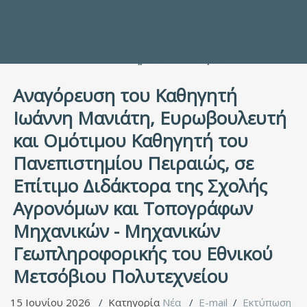
Προς τους Σπουδαστές
Ηλεκτρονικές Υπηρεσίες
Διέξοδοι στον Πολιτισμό
ΕΠΙΚΟΙΝΩΝΙΑ
Γενικές Πληροφορίες
Υπηρεσία Καταλόγου
Αναγόρευση του Καθηγητή
Ιωάννη Μανιάτη, Ευρωβουλευτή
και Ομότιμου Καθηγητή του
Πανεπιστημίου Πειραιώς, σε
Επίτιμο Διδάκτορα της Σχολής
Αγρονόμων και Τοπογράφων
Μηχανικών - Μηχανικών
Γεωπληροφορικής του Εθνικού
Μετσόβιου Πολυτεχνείου
15 Ιουνίου 2026
Κατηγορία
Νέα
E-mail
Εκτύπωση