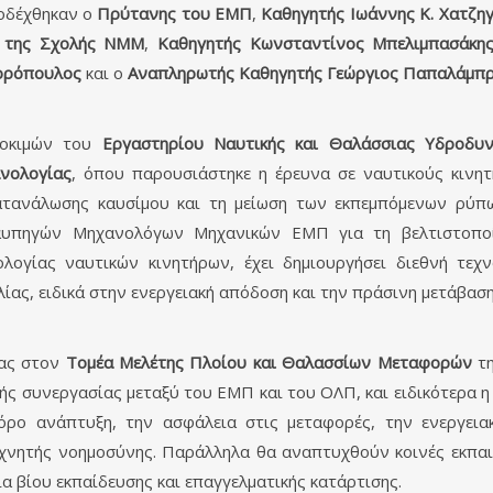
οδέχθηκαν ο
Πρύτανης του ΕΜΠ
,
Καθηγητής Ιωάννης Κ. Χατζη
 της Σχολής ΝΜΜ
,
Καθηγητής Κωνσταντίνος Μπελιμπασάκη
ορόπουλος
και ο
Αναπληρωτής Καθηγητής Γεώργιος Παπαλάμπ
Δοκιμών του
Εργαστηρίου Ναυτικής και Θαλάσσιας Υδροδυν
νολογίας
, όπου παρουσιάστηκε η έρευνα σε ναυτικούς κινη
ατανάλωσης καυσίμου και τη μείωση των εκπεμπόμενων ρύπ
αυπηγών Μηχανολόγων Μηχανικών ΕΜΠ για τη βελτιστοποί
ολογίας ναυτικών κινητήρων, έχει δημιουργήσει διεθνή τεχ
ίας, ειδικά στην ενεργειακή απόδοση και την πράσινη μετάβαση
ίας στον
Τομέα Μελέτης Πλοίου και Θαλασσίων Μεταφορών
τ
ής συνεργασίας μεταξύ του ΕΜΠ και του ΟΛΠ, και ειδικότερα η
όρο ανάπτυξη, την ασφάλεια στις μεταφορές, την ενεργει
νητής νοημοσύνης. Παράλληλα θα αναπτυχθούν κοινές εκπαιδε
 βίου εκπαίδευσης και επαγγελματικής κατάρτισης.