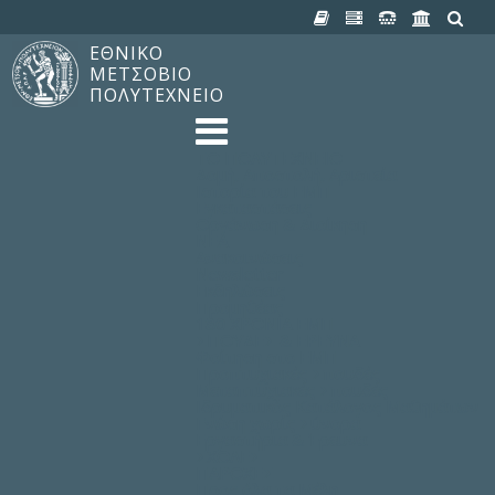
ΕΘΝΙΚΟ
ΜΕΤΣΟΒΙΟ
ΠΟΛΥΤΕΧΝΕΙΟ
TO ΠΟΛΥΤΕΧΝΕΙΟ
Δομή, Αποστολή, Αριστεία
Ιστορία του ΕΜΠ
Εγκαταστάσεις
Οργάνωση & Διοίκηση
ΝΕΑ
Ανακοινώσεις
Newsletter
Εκδηλώσεις
Προμηθέας
180 ΧΡΟΝΙΑ ΕΜΠ
ΣΠΟΥΔΕΣ & ΕΡΕΥΝΑ
Φοίτηση στο EMΠ
Προπτυχιακές Σπουδές
Μεταπτυχιακές Σπουδές
Ιδρυματικός Κατάλογος Μαθημάτων
Γνώση χωρίς Σύνορα
Εργαστήρια & Έρευνα
ΣΧΟΛΕΣ
ΠΑΡΟΧΕΣ
Προς όλα τα Μέλη