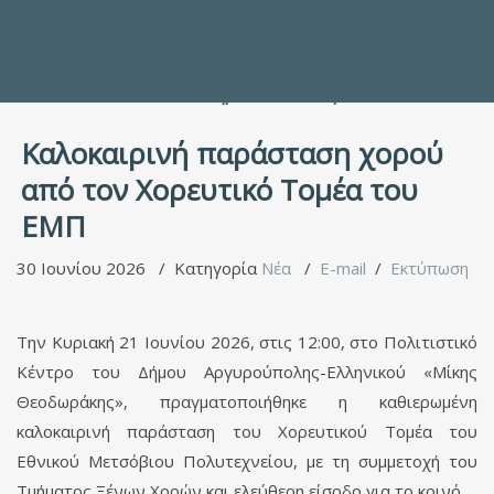
Προς τους Σπουδαστές
Ηλεκτρονικές Υπηρεσίες
Διέξοδοι στον Πολιτισμό
ΕΠΙΚΟΙΝΩΝΙΑ
Γενικές Πληροφορίες
Υπηρεσία Καταλόγου
Καλοκαιρινή παράσταση χορού
από τον Χορευτικό Τομέα του
ΕΜΠ
30 Ιουνίου 2026
Κατηγορία
Νέα
E-mail
Εκτύπωση
Την Κυριακή 21 Ιουνίου 2026, στις 12:00, στο Πολιτιστικό
Κέντρο του Δήμου Αργυρούπολης-Ελληνικού «Μίκης
Θεοδωράκης», πραγματοποιήθηκε η καθιερωμένη
καλοκαιρινή παράσταση του Χορευτικού Τομέα του
Εθνικού Μετσόβιου Πολυτεχνείου, με τη συμμετοχή του
Τμήματος Ξένων Χορών και ελεύθερη είσοδο για το κοινό.