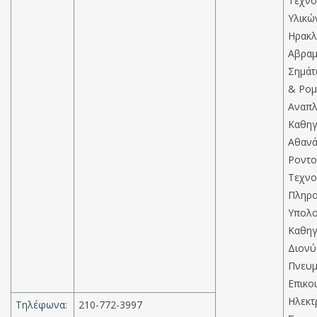
Τεχνο
Υλικώ
Ηρακλ
Αβρα
Σημάτ
& Ρομ
Αναπλ
Καθηγ
Αθανά
Ροντο
Τεχνο
Πληρο
Υπολο
Καθηγ
Διονύ
Πνευμ
Επικο
Ηλεκτ
Τηλέφωνα:
210-772-3997