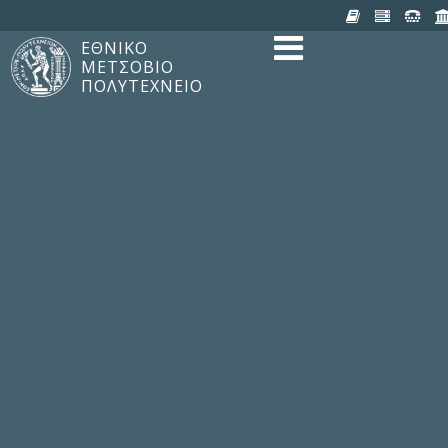
ΕΘΝΙΚΟ
ΜΕΤΣΟΒΙΟ
TO ΠΟΛΥΤΕΧΝΕΙΟ
ΠΟΛΥΤΕΧΝΕΙΟ
Δομή, Αποστολή, Αριστε
Ιστορία του ΕΜΠ
Εγκαταστάσεις
Οργάνωση & Διοίκηση
ΝΕΑ
Ανακοινώσεις
Newsletter
Εκδηλώσεις
Προμηθέας
180 ΧΡΟΝΙΑ ΕΜΠ
ΣΠΟΥΔΕΣ & ΕΡΕΥΝΑ
Φοίτηση στο EMΠ
Προπτυχιακές Σπουδές
Μεταπτυχιακές Σπουδές
Ιδρυματικός Κατάλογος
Γνώση χωρίς Σύνορα
Εργαστήρια & Έρευνα
ΣΧΟΛΕΣ
ΠΑΡΟΧΕΣ
Προς όλα τα Μέλη
Προς τους Σπουδαστές
Ηλεκτρονικές Υπηρεσίες
Διέξοδοι στον Πολιτισμ
ΕΠΙΚΟΙΝΩΝΙΑ
Γενικές Πληροφορίες