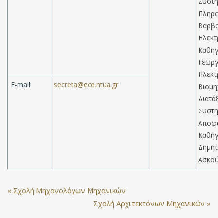
Συστη
Πληρο
Βαρβα
Ηλεκτρ
Καθηγ
Γεωργ
Ηλεκτ
E-mail:
Βιομη
Διατά
Συστη
Αποφ
Καθηγ
Δημήτ
Ασκού
« Σχολή Μηχανολόγων Μηχανικών
Σχολή Αρχιτεκτόνων Μηχανικών »