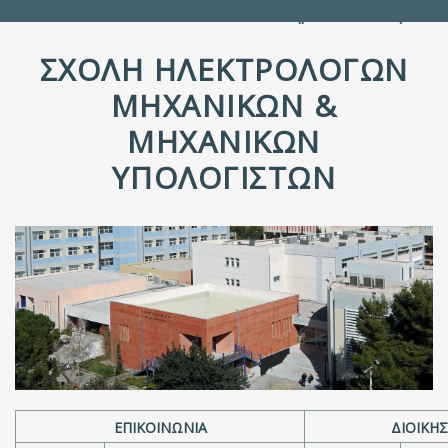
Υπηρεσία Καταλόγου
ΣΧΟΛΉ ΗΛΕΚΤΡΟΛΌΓΩΝ
ΜΗΧΑΝΙΚΏΝ &
ΜΗΧΑΝΙΚΏΝ
ΥΠΟΛΟΓΙΣΤΏΝ
ΕΠΙΚΟΙΝΩΝΊΑ
ΔΙΟΊΚΗ