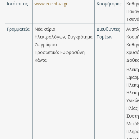
Ιστότοπος:
www.ece.ntua.gr
Κοσμήτορας:
Καθηγ
Παναγ
Τσανά
Γραμματεία:
Νέα κτίρια
Διευθυντές
Αναπλ
Ηλεκτρολόγων, Συγκρότημα
Τομέων:
Κοσμή
Zωγράφου
Καθηγ
Προσωπικό: Ευφροσύνη
Χρυσό
Κάντα
Δούκα
Hλεκτ
Εφαρ
Ηλεκτ
Ηλεκτ
Υλικώ
Ηλίας
Συστη
Μετά
Πληρο