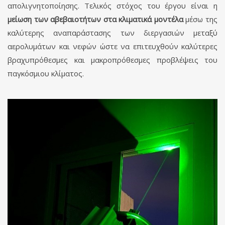
απολιγνητοποίησης. Τελικός στόχος του έργου είναι η
μείωση των αβεβαιοτήτων στα κλιματικά μοντέλα
μέσω της
καλύτερης αναπαράστασης των διεργασιών μεταξύ
αερολυμάτων και νεφών ώστε να επιτευχθούν καλύτερες
βραχυπρόθεσμες και μακροπρόθεσμες προβλέψεις του
παγκόσμιου κλίματος.