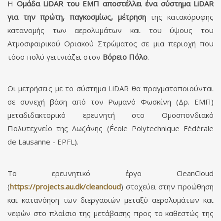
H
Ομάδα LiDAR του ΕΜΠ
αποστέλλει ένα σύστημα LiDAR
για την πρώτη, παγκοσμίως, μέτρηση
της κατακόρυφης
κατανομής των αερολυμάτων και του ύψους του
Ατμοσφαιρικού Οριακού Στρώματος σε μια περιοχή που
τόσο πολύ γειτνιάζει στον
Βόρειο Πόλο
.
Οι μετρήσεις με το σύστημα LiDAR θα πραγματοποιούνται
σε συνεχή βάση από τον Ρωμανό Φωσκίνη (Δρ. ΕΜΠ)
μεταδιδακτορικό ερευνητή στο Ομοσπονδιακό
Πολυτεχνείο της Λωζάνης (École Polytechnique Fédérale
de Lausanne - EPFL).
Το ερευνητικό έργο CleanCloud
(
https://projects.au.dk/cleancloud
) στοχεύει στην προώθηση
και κατανόηση των διεργασιών μεταξύ αερολυμάτων και
νεφών στο πλαίσιο της μετάβασης προς το καθεστώς της