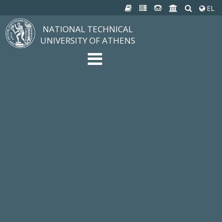
EL
NATIONAL TECHNICAL
UNIVERSITY OF ATHENS
The University
Structure, Mission, Excellence
NTUA History
Infrastructure
Organization & Administration
NEWS
STUDIES & RESEARCH
Studying at NTUA
Undergraduate Studies
Postgraduate Studies
Ιδρυματικός Κατάλογος Μαθημάτων
Knowledge without Frontiers
Laboratories & Research
SCHOOLS
SERVICES
Services to all Members
Services to Students
Electronic Services
Cultural Pursuits
CONTACT
General Information