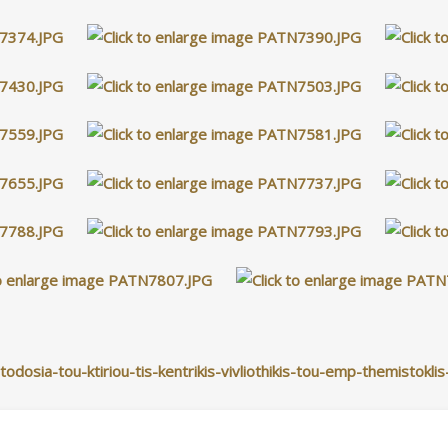
dosia-tou-ktiriou-tis-kentrikis-vivliothikis-tou-emp-themistok