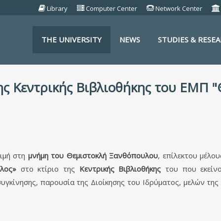
Library
Computer Center
Network Center
THE UNIVERSITY
NEWS
STUDIES & RESE
S
της Κεντρικής Βιβλιοθήκης του ΕΜΠ
τιμή στη
μνήμη του Θεμιστοκλή Ξανθόπουλου
, επίλεκτου μέλο
λος»
στο κτίριο της
Κεντρικής Βιβλιοθήκης
του που εκείνο
συγκίνησης, παρουσία της Διοίκησης του Ιδρύματος, μελών τη