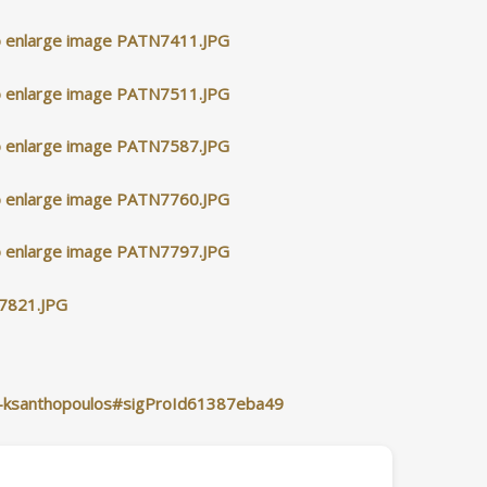
lis-ksanthopoulos#sigProId61387eba49