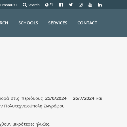
EL
Erasmus+
Search
ARCH
SCHOOLS
SERVICES
CONTACT
φορά στις περιόδους
25/6/2024
–
26/7/2024
και
την Πολυτεχνειούπολη Ζωγράφου.
θούν μικρότερες ηλικίες.