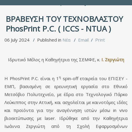
People Directory
BΡΑΒΕΥΣΗ ΤΟΥ ΤΕΧΝΟΒΛΑΣΤΟΥ
PhosPrint P.C. ( ICCS - NTUA )
06 July 2024
Published in
Νέα
Email
Print
Ιδρυτικό Μέλος η Καθηγήτρια της ΣΕΜΦΕ, κ.
Ι
.
Ζεργιώτη
η
Η PhosPrint P.C. είναι η 1
spin-off εταιρεία του ΕΠΙΣΕΥ -
ΕΜΠ, βασισμένη σε ερευνητική εργασία στο Εθνικό
Μετσόβιο Πολυτεχνείο, με έδρα στο Τεχνολογικό Πάρκο
Λεύκιππος στην Αττική, και ασχολείται με καινοτόμες ιδέες
και προϊόντα για την αναγέννηση ιστών μέσω in vivo
βιοεκτύπωσης με laser. Ιδρύθηκε από την Καθηγήτρια
Ιωάννα Ζεργιώτη από τη Σχολή Εφαρμοσμένων