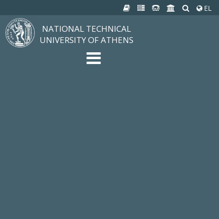
EL
NATIONAL TECHNICAL
UNIVERSITY OF ATHENS
The University
Structure, Mission, Excellence
NTUA History
Infrastructure
Organization & Administration
NEWS
STUDIES & RESEARCH
Studying at NTUA
Undergraduate Studies
Postgraduate Studies
Ιδρυματικός Κατάλογος Μαθημάτων
Knowledge without Frontiers
Laboratories & Research
SCHOOLS
SERVICES
Services to all Members
Services to Students
Electronic Services
Cultural Pursuits
CONTACT
General Information