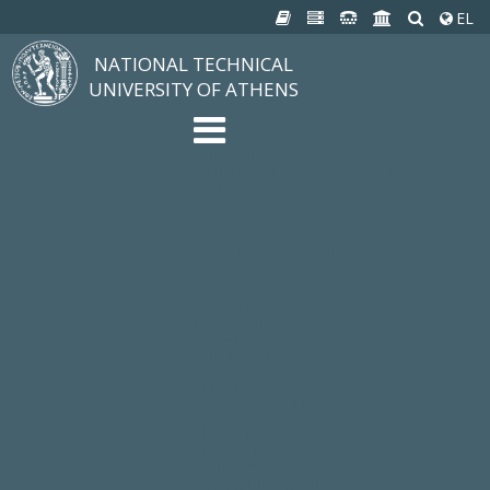
EL
NATIONAL TECHNICAL
UNIVERSITY OF ATHENS
The University
Structure, Mission, Excellence
NTUA History
Infrastructure
Organization & Administration
NEWS
STUDIES & RESEARCH
Studying at NTUA
Undergraduate Studies
Postgraduate Studies
Ιδρυματικός Κατάλογος Μαθημάτων
Knowledge without Frontiers
Laboratories & Research
SCHOOLS
SERVICES
Services to all Members
Services to Students
Electronic Services
Cultural Pursuits
CONTACT
General Information