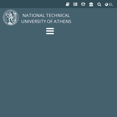
EL
NATIONAL TECHNICAL
UNIVERSITY OF ATHENS
The University
Structure, Mission, Excellence
NTUA History
Infrastructure
Organization & Administration
NEWS
STUDIES & RESEARCH
Studying at NTUA
Undergraduate Studies
Postgraduate Studies
Ιδρυματικός Κατάλογος Μαθημάτων
Knowledge without Frontiers
Laboratories & Research
SCHOOLS
SERVICES
Services to all Members
Services to Students
Electronic Services
Cultural Pursuits
CONTACT
General Information