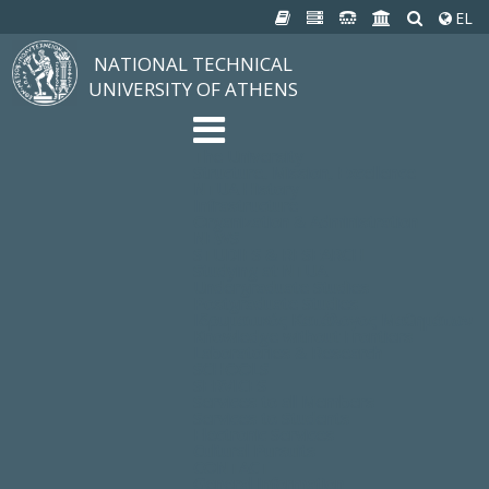
EL
NATIONAL TECHNICAL
UNIVERSITY OF ATHENS
The University
Structure, Mission, Excellence
NTUA History
Infrastructure
Organization & Administration
NEWS
STUDIES & RESEARCH
Studying at NTUA
Undergraduate Studies
Postgraduate Studies
Ιδρυματικός Κατάλογος Μαθημάτων
Knowledge without Frontiers
Laboratories & Research
SCHOOLS
SERVICES
Services to all Members
Services to Students
Electronic Services
Cultural Pursuits
CONTACT
General Information