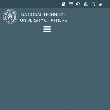
EL
NATIONAL TECHNICAL
UNIVERSITY OF ATHENS
The University
Structure, Mission, Excellence
NTUA History
Infrastructure
Organization & Administration
NEWS
STUDIES & RESEARCH
Studying at NTUA
Undergraduate Studies
Postgraduate Studies
Ιδρυματικός Κατάλογος Μαθημάτων
Knowledge without Frontiers
Laboratories & Research
SCHOOLS
SERVICES
Services to all Members
Services to Students
Electronic Services
Cultural Pursuits
CONTACT
General Information