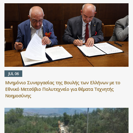
JUL 06
Μνημόνιο Συνεργασίας της Βουλής των Ελλήνων με το
Εθνικό Μετσόβιο Πολυτεχνείο για θέματα Τεχνητής
Νοημοσύνης