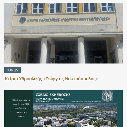
JUN 29
Κτίριο Υδραυλικής «Γεώργιος Νουτσόπουλος»