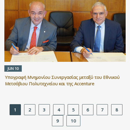
JUN 10
Υπογραφή Μνημονίου Συνεργασίας μεταξύ του Εθνικού
Μετσόβιου Πολυτεχνείου και της Accenture
1
2
3
4
5
6
7
8
9
10