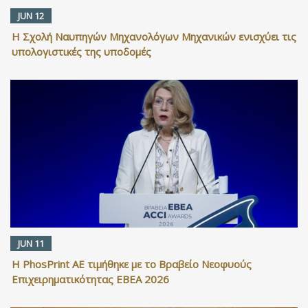
JUN 12
Η Σχολή Ναυπηγών Μηχανολόγων Μηχανικών ενισχύει τις
υπολογιστικές της υποδομές
JUN 11
Η PhosPrint ΑΕ τιμήθηκε με το Βραβείο Νεοφυούς
Επιχειρηματικότητας ΕΒΕΑ 2026