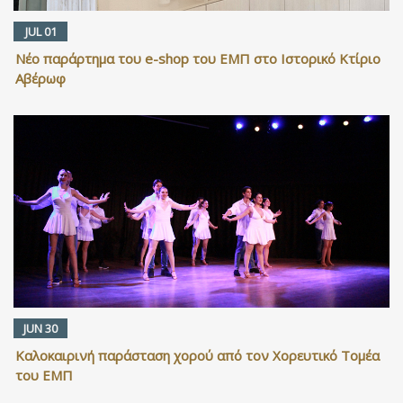
JUL 01
Νέο παράρτημα του e-shop του ΕΜΠ στο Ιστορικό Κτίριο
Αβέρωφ
JUN 30
Καλοκαιρινή παράσταση χορού από τον Χορευτικό Τομέα
του ΕΜΠ