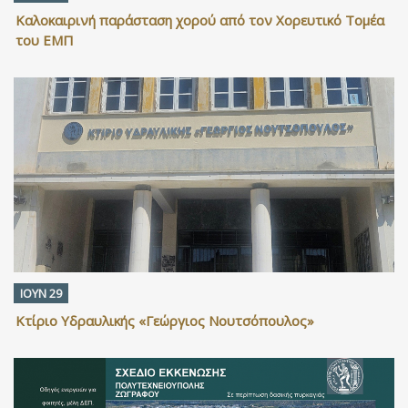
Καλοκαιρινή παράσταση χορού από τον Χορευτικό Τομέα
του ΕΜΠ
ΙΟΥΝ 29
Κτίριο Υδραυλικής «Γεώργιος Νουτσόπουλος»