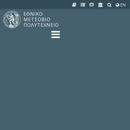
EN
ΕΘΝΙΚΟ
ΜΕΤΣΟΒΙΟ
ΠΟΛΥΤΕΧΝΕΙΟ
TO ΠΟΛΥΤΕΧΝΕΙΟ
Δομή, Αποστολή, Αριστεία
Ιστορία του ΕΜΠ
Εγκαταστάσεις
Οργάνωση & Διοίκηση
ΝΕΑ
Ανακοινώσεις
Newsletter
Εκδηλώσεις
Προμηθέας
180 ΧΡΟΝΙΑ ΕΜΠ
ΣΠΟΥΔΕΣ & ΕΡΕΥΝΑ
Φοίτηση στο EMΠ
Προπτυχιακές Σπουδές
Μεταπτυχιακές Σπουδές
Ιδρυματικός Κατάλογος Μαθημάτων
Γνώση χωρίς Σύνορα
Εργαστήρια & Έρευνα
ΣΧΟΛΕΣ
ΠΑΡΟΧΕΣ
Προς όλα τα Μέλη