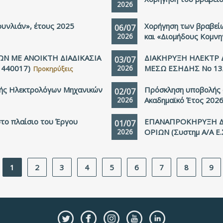
2026
υνλιάν», έτους 2025
Χορήγηση των βραβεί
06/07
2026
και «Διομήδους Κομνη
ΩΝ ΜΕ ΑΝΟΙΚΤΗ ΔΙΑΔΙΚΑΣΙΑ
ΔΙΑΚΗΡΥΞΗ ΗΛΕΚΤΡ Δ
03/07
 440017)
2026
ΜΕΣΩ ΕΣΗΔΗΣ Νο 13/
Προκηρύξεις
ής Ηλεκτρολόγων Μηχανικών
Πρόσκληση υποβολής α
02/07
2026
Ακαδημαϊκό Έτος 202
το πλαίσιο του Έργου
ΕΠΑΝΑΠΡΟΚΗΡΥΞΗ ΔΙ
01/07
2026
ΟΡΙΩΝ (Συστημ Α/Α Ε.
1
2
3
4
5
6
7
8
9