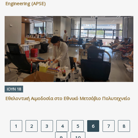
Engineering (APSE)
ΙΟΥΝ 18
Εθελοντική Αιμοδοσία στο Εθνικό Μετσόβιο Πολυτεχνείο
1
2
3
4
5
6
7
8
9
10