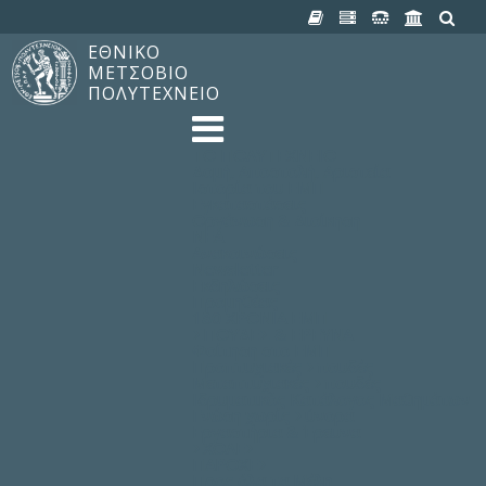
ΕΘΝΙΚΟ
ΜΕΤΣΟΒΙΟ
ΠΟΛΥΤΕΧΝΕΙΟ
TO ΠΟΛΥΤΕΧΝΕΙΟ
Δομή, Αποστολή, Αριστεία
Ιστορία του ΕΜΠ
Εγκαταστάσεις
Οργάνωση & Διοίκηση
ΝΕΑ
Ανακοινώσεις
Newsletter
Εκδηλώσεις
Προμηθέας
180 ΧΡΟΝΙΑ ΕΜΠ
ΣΠΟΥΔΕΣ & ΕΡΕΥΝΑ
Φοίτηση στο EMΠ
Προπτυχιακές Σπουδές
Μεταπτυχιακές Σπουδές
Ιδρυματικός Κατάλογος Μαθημάτων
Γνώση χωρίς Σύνορα
Εργαστήρια & Έρευνα
ΣΧΟΛΕΣ
ΠΑΡΟΧΕΣ
Προς όλα τα Μέλη