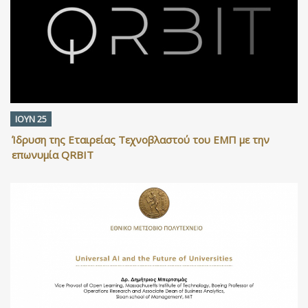
ΙΟΥΝ 25
Ίδρυση της Εταιρείας Τεχνοβλαστού του ΕΜΠ με την
επωνυμία QRBIT